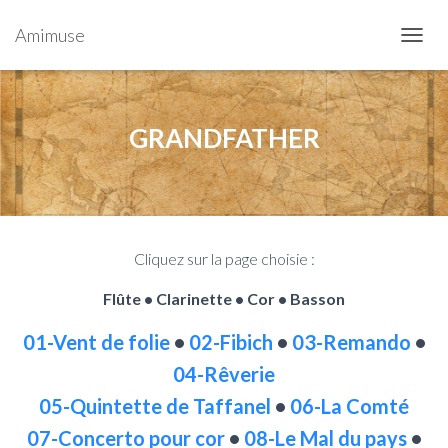
Amimuse
T
O
G
G
L
GRANDFATHER
E
N
A
V
I
G
Cliquez sur la page choisie :
A
T
Flûte
•
Clarinette
•
Cor
•
Basson
I
O
N
01-Vent de folie
•
02-Fibich
•
03-Remando
•
04-Rêverie
05-Quintette de Taffanel
•
06-La Comté
07-Concerto pour cor
•
08-Le Mal du pays
•