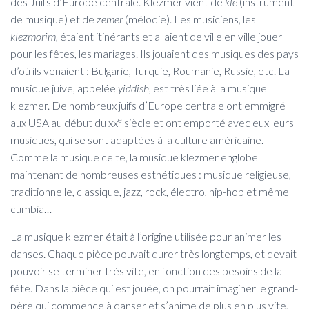
des Juifs d’Europe centrale. Klezmer vient de
kle
(instrument
de musique) et de
zemer
(mélodie). Les musiciens, les
klezmorim
, étaient itinérants et allaient de ville en ville jouer
pour les fêtes, les mariages. Ils jouaient des musiques des pays
d’où ils venaient : Bulgarie, Turquie, Roumanie, Russie, etc. La
musique juive, appelée
yiddish
, est très liée à la musique
klezmer. De nombreux juifs d’Europe centrale ont emmigré
e
aux USA au début du xx
siècle et ont emporté avec eux leurs
musiques, qui se sont adaptées à la culture américaine.
Comme la musique celte, la musique klezmer englobe
maintenant de nombreuses esthétiques : musique religieuse,
traditionnelle, classique, jazz, rock, électro, hip-hop et même
cumbia…
La musique klezmer était à l’origine utilisée pour animer les
danses. Chaque pièce pouvait durer très longtemps, et devait
pouvoir se terminer très vite, en fonction des besoins de la
fête. Dans la pièce qui est jouée, on pourrait imaginer le grand-
père qui commence à danser et s’anime de plus en plus vite,